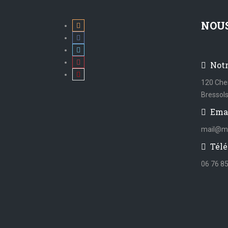
NOU
Not
120 Che
Bressol
Ema
mail@mi
Télé
06 76 85