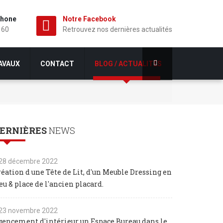
phone
Notre Facebook
 60
Retrouvez nos dernières actualités
AVAUX
CONTACT
BLOG / ACTUALITÉS
ERNIÈRES
NEWS
28 décembre 2022
réation d une Tête de Lit, d'un Meuble Dressing en
eu & place de l'ancien placard.
23 novembre 2022
gencement d'intérieur un Espace Bureau dans le