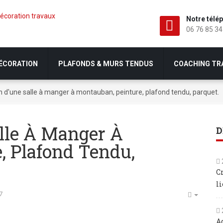
Notre télé
06 76 85 34
DÉCORATION
PLAFONDS & MURS TENDUS
COACHING TR
 d'une salle à manger à montauban, peinture, plafond tendu, parquet.
lle À Manger À
D
, Plafond Tendu,
C
li
7
A