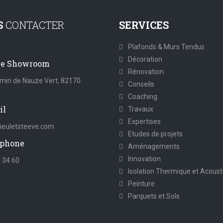
S
CONTACTER
SERVICES
Plafonds & Murs Tendus
Décoration
re Showroom
Rénovation
min de Nauze Vert, 82170
Conseils
s
Coaching
il
Travaux
Expertises
euletsteeve.com
Etudes de projets
phone
Aménagements
Innovation
 34 60
Isolation Thermique et Acoust
Peinture
Parquets et Sols