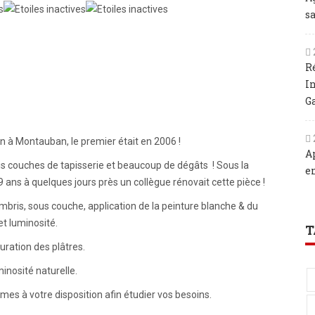
sa
R
I
G
n à Montauban, le premier était en 2006 !
A
rois couches de tapisserie et beaucoup de dégâts ! Sous la
e
 79 ans à quelques jours près un collègue rénovait cette pièce !
bris, sous couche, application de la peinture blanche & du
et luminosité.
T
uration des plâtres.
inosité naturelle.
es à votre disposition afin étudier vos besoins.