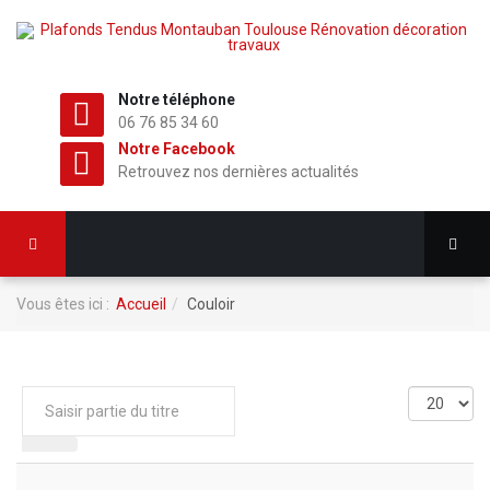
Notre téléphone
06 76 85 34 60
Notre Facebook
Retrouvez nos dernières actualités
Vous êtes ici :
Accueil
Couloir
Saisir
Affichage
partie
#
du
titre