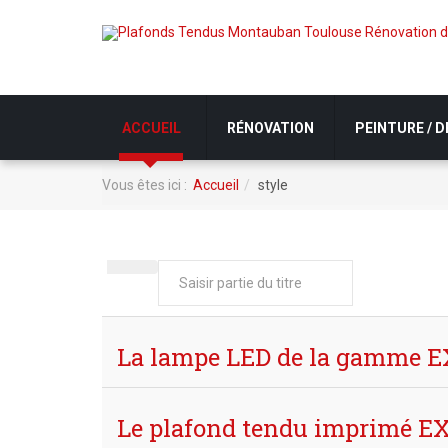
ACCUEIL
RÉNOVATION
PEINTURE / 
Vous êtes ici :
Accueil
style
Saisir
partie
du
titre
La lampe LED de la gamme 
Le plafond tendu imprimé 