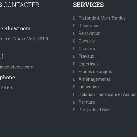
S
CONTACTER
SERVICES
Plafonds & Murs Tendus
Décoration
re Showroom
Rénovation
min de Nauze Vert, 82170
Conseils
s
Coaching
il
Travaux
Expertises
euletsteeve.com
Etudes de projets
phone
Aménagements
Innovation
 34 60
Isolation Thermique et Acoust
Peinture
Parquets et Sols