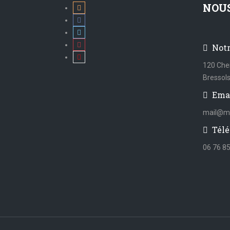
NOU
Not
120 Che
Bressol
Ema
mail@mi
Télé
06 76 85