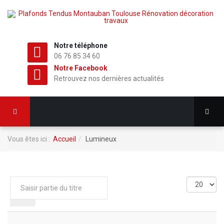
Notre téléphone
06 76 85 34 60
Notre Facebook
Retrouvez nos dernières actualités
Vous êtes ici :
Accueil
Lumineux
Saisir
Affichage
partie
#
du
titre