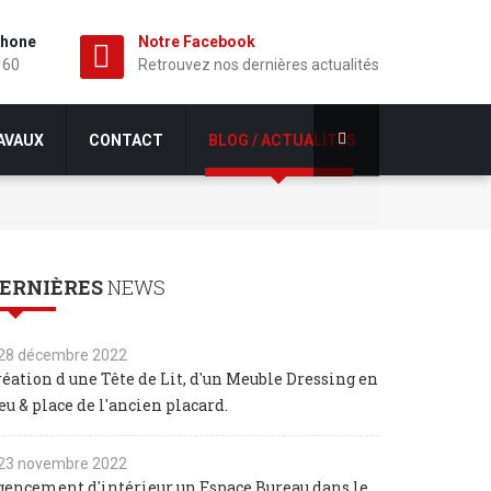
phone
Notre Facebook
 60
Retrouvez nos dernières actualités
AVAUX
CONTACT
BLOG / ACTUALITÉS
ERNIÈRES
NEWS
28 décembre 2022
réation d une Tête de Lit, d'un Meuble Dressing en
eu & place de l'ancien placard.
23 novembre 2022
gencement d'intérieur un Espace Bureau dans le