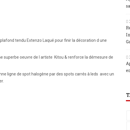
sa
R
I
 plafond tendu Extenzo Laqué pour finir la décoration d une
G
ne superbe oeuvre de l artiste Kitou & renforce la démesure de
A
e
enne ligne de spot halogène par des spots carrés à leds avec un
er.
T