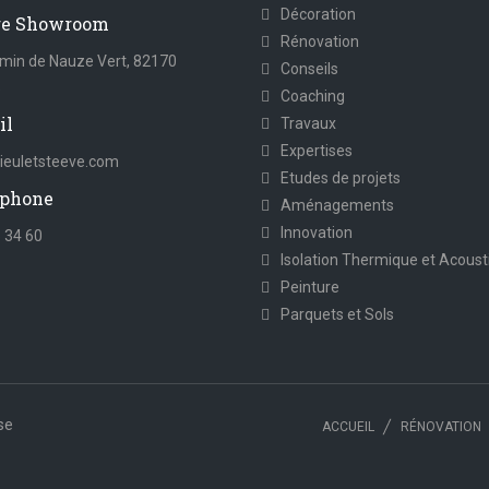
Décoration
re Showroom
Rénovation
min de Nauze Vert, 82170
Conseils
s
Coaching
il
Travaux
Expertises
euletsteeve.com
Etudes de projets
phone
Aménagements
Innovation
 34 60
Isolation Thermique et Acoust
Peinture
Parquets et Sols
se
ACCUEIL
RÉNOVATION