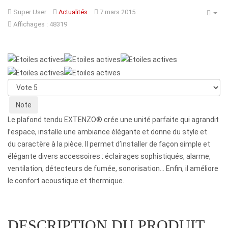
Super User
Actualités
7 mars 2015
Affichages : 48319
Note
utilisateur:
5
/
5
Veuillez
voter
Le plafond tendu EXTENZO
®
crée une unité parfaite qui agrandit
l’espace, installe une ambiance élégante et donne du style et
du caractère à la pièce. Il permet d’installer de façon simple et
élégante divers accessoires : éclairages sophistiqués, alarme,
ventilation, détecteurs de fumée, sonorisation… Enfin, il améliore
le confort acoustique et thermique.
DESCRIPTION DU PRODUIT