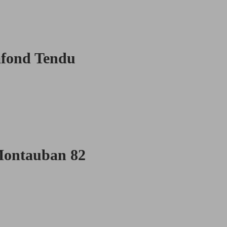
afond Tendu
 Montauban 82